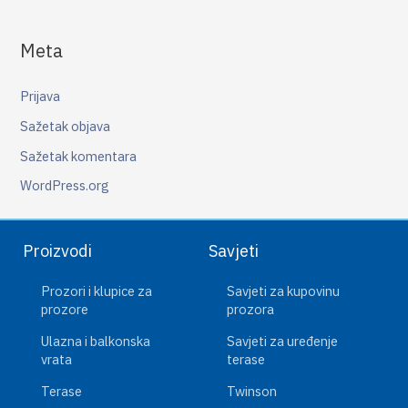
Meta
Prijava
Sažetak objava
Sažetak komentara
WordPress.org
Proizvodi
Savjeti
Prozori i klupice za
Savjeti za kupovinu
prozore
prozora
Ulazna i balkonska
Savjeti za uređenje
vrata
terase
Terase
Twinson