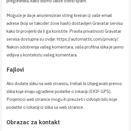
preglednika, kako bismo lakše otkrili spam.
Moguće je da je anonimiziran string kreiran iz vaše email
adrese (koji se također zove hash) dostavljen Gravatar servisu
kako bi provjerili da li ga koristite. Pravila privatnosti Gravatar
servisa dostupna su ovdje: https://automattic.com/privacy/.
Nakon odobrenja vašeg komentara, vaša profilna slika je javno
vidljiva u kontekstu vašeg komentara.
Fajlovi
Ako dodate sliku na web stranicu, trebali bi izbjegavati prenos
slika koje imaju ugrađene podatke o lokaciji (EXIF GPS).
Posjetioci web stranice mogu ih preuzeti i izdvojiti bilo koje
podatke o lokaciji iz slika sa web stranice.
Obrazac za kontakt