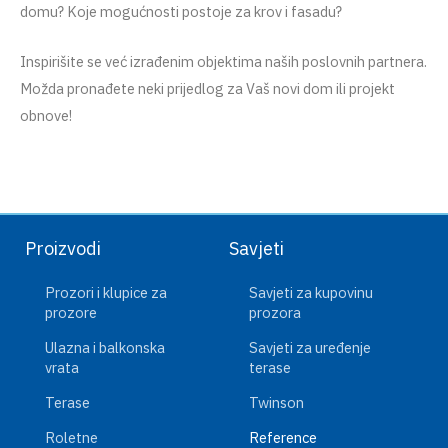
domu? Koje mogućnosti postoje za krov i fasadu?
Inspirišite se već izrađenim objektima naših poslovnih partnera.
Možda pronađete neki prijedlog za Vaš novi dom ili projekt
obnove!
Proizvodi
Savjeti
Prozori i klupice za
Savjeti za kupovinu
prozore
prozora
Ulazna i balkonska
Savjeti za uređenje
vrata
terase
Terase
Twinson
Roletne
Reference