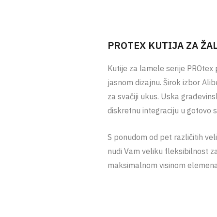
PROTEX KUTIJA ZA ŽA
Kutije za lamele serije PROtex
jasnom dizajnu. Širok izbor Ali
za svačiji ukus. Uska građevin
diskretnu integraciju u gotovo 
S ponudom od pet različitih vel
nudi Vam veliku fleksibilnost z
maksimalnom visinom elemena