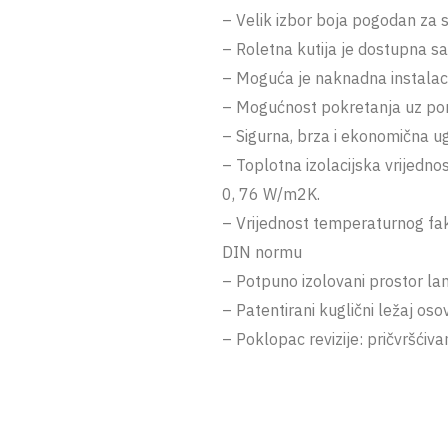
– Velik izbor boja pogodan za
– Roletna kutija je dostupna sa
– Moguća je naknadna instalaci
– Mogućnost pokretanja uz p
– Sigurna, brza i ekonomična u
– Toplotna izolacijska vrijedn
0, 76 W/m2K.
– Vrijednost temperaturnog fak
DIN normu
– Potpuno izolovani prostor la
– Patentirani kuglični ležaj oso
– Poklopac revizije: pričvršćiva