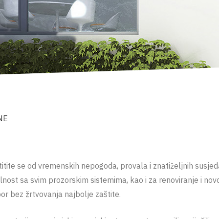
NE
titite se od vremenskih nepogoda, provala i znatiželjnih susjeda!
lnost sa svim prozorskim sistemima, kao i za renoviranje i nov
r bez žrtvovanja najbolje zaštite.