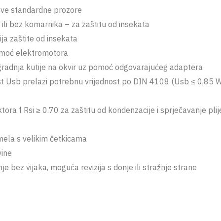
 sve standardne prozore
 ili bez komarnika – za zaštitu od insekata
ja zaštite od insekata
omoć elektromotora
gradnja kutije na okvir uz pomoć odgovarajućeg adaptera
ost Usb prelazi potrebnu vrijednost po DIN 4108 (Usb ≤ 0,85 
tora f Rsi ≥ 0.70 za zaštitu od kondenzacije i sprječavanje pl
mela s velikim četkicama
vine
nje bez vijaka, moguća revizija s donje ili stražnje strane