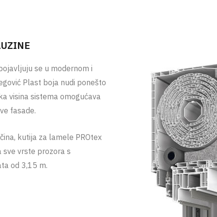
LUZINE
 pojavljuju se u modernom i
begović Plast boja nudi ponešto
ska visina sistema omogućava
sve fasade.
ičina, kutija za lamele PROtex
a sve vrste prozora s
ta od 3,15 m.