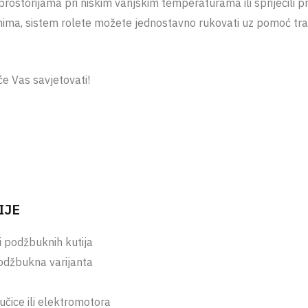
prostorijama pri niskim vanjskim temperaturama ili spriječili 
anima, sistem rolete možete jednostavno rukovati uz pomoć trake
će Vas savjetovati!
IJE
 i podžbuknih kutija
odžbukna varijanta
učice ili elektromotora