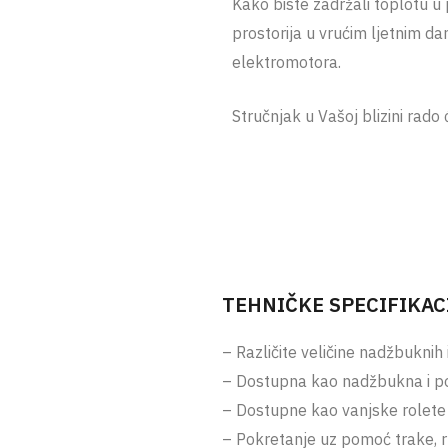
Kako biste zadržali toplotu u 
prostorija u vrućim ljetnim d
elektromotora.
Stručnjak u Vašoj blizini rado 
TEHNIČKE SPECIFIKAC
– Različite veličine nadžbuknih
– Dostupna kao nadžbukna i p
– Dostupne kao vanjske rolete
– Pokretanje uz pomoć trake, r