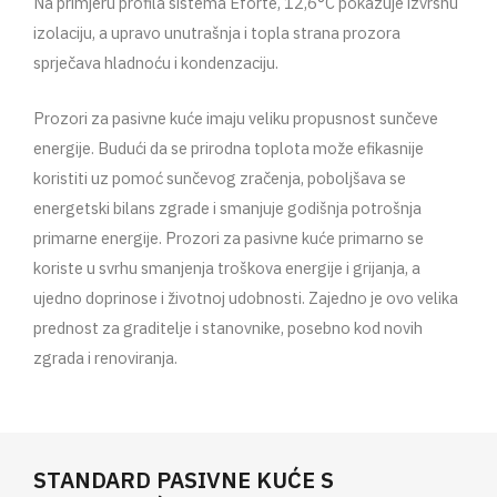
Na primjeru profila sistema Eforte, 12,6°C pokazuje izvrsnu
izolaciju, a upravo unutrašnja i topla strana prozora
sprječava hladnoću i kondenzaciju.
Prozori za pasivne kuće imaju veliku propusnost sunčeve
energije. Budući da se prirodna toplota može efikasnije
koristiti uz pomoć sunčevog zračenja, poboljšava se
energetski bilans zgrade i smanjuje godišnja potrošnja
primarne energije. Prozori za pasivne kuće primarno se
koriste u svrhu smanjenja troškova energije i grijanja, a
ujedno doprinose i životnoj udobnosti. Zajedno je ovo velika
prednost za graditelje i stanovnike, posebno kod novih
zgrada i renoviranja.
STANDARD PASIVNE KUĆE S