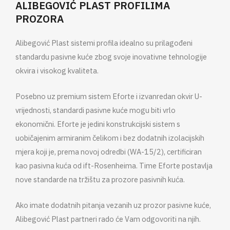
ALIBEGOVIĆ PLAST PROFILIMA
PROZORA
Alibegović Plast sistemi profila idealno su prilagođeni
standardu pasivne kuće zbog svoje inovativne tehnologije
okvira i visokog kvaliteta.
Posebno uz premium sistem Eforte i izvanredan okvir U-
vrijednosti, standardi pasivne kuće mogu biti vrlo
ekonomični. Eforte je jedini konstrukcijski sistem s
uobičajenim armiranim čelikom i bez dodatnih izolacijskih
mjera koji je, prema novoj odredbi (WA-15/2), certificiran
kao pasivna kuća od ift-Rosenheima. Time Eforte postavlja
nove standarde na tržištu za prozore pasivnih kuća.
Ako imate dodatnih pitanja vezanih uz prozor pasivne kuće,
Alibegović Plast partneri rado će Vam odgovoriti na njih.