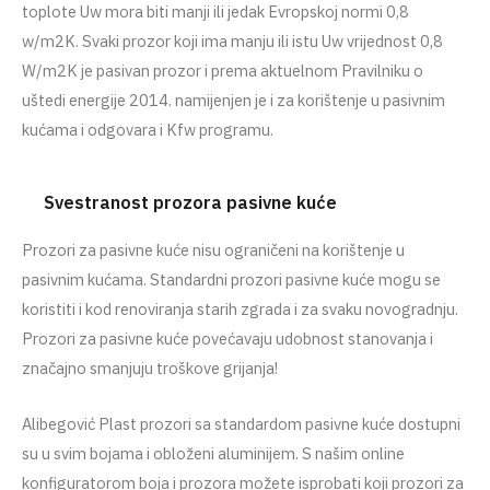
toplote Uw mora biti manji ili jedak Evropskoj normi 0,8
w/m2K. Svaki prozor koji ima manju ili istu Uw vrijednost 0,8
W/m2K je pasivan prozor i prema aktuelnom Pravilniku o
uštedi energije 2014. namijenjen je i za korištenje u pasivnim
kućama i odgovara i Kfw programu.
Svestranost prozora pasivne kuće
Prozori za pasivne kuće nisu ograničeni na korištenje u
pasivnim kućama. Standardni prozori pasivne kuće mogu se
koristiti i kod renoviranja starih zgrada i za svaku novogradnju.
Prozori za pasivne kuće povećavaju udobnost stanovanja i
značajno smanjuju troškove grijanja!
Alibegović Plast prozori sa standardom pasivne kuće dostupni
su u svim bojama i obloženi aluminijem. S našim online
konfiguratorom boja i prozora možete isprobati koji prozori za